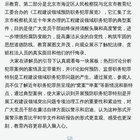
示教育。第二部分是北京市海淀区人民检察院与北京市教育纪
工委合办的《工程建设领域预防职务犯罪展览》，它汇集了北
京市检察机关近十年来办理的工程建设领域职务犯罪的典型案
件，目的是使广大党员干部始终保持清醒头脑和高度警觉，进
一步增强拒腐防变能力，提高廉洁从业的自觉性，构筑牢固的
思想道德防线。教育展图文并茂，向观众展示了触犯法律、贪
赃枉法人员的真实面目和他们的忏悔录。
大家在讲解员的引导下认真观看每一块展板；热烈讨论分析
犯罪案例的案情及定罪量刑，并讨论如何预防、监督职务犯罪
特别是工程建设领域职务犯罪问题的产生。通过展览，参观人
员不仅了解近年职务犯罪所呈现的“窝案”“串案”等新情况和新特
点，通过典型案例，使大家认识到开展预防职务犯罪特别是开
展工程建设领域突出问题专项治理工作的重要性和紧迫性，对
广大党员干部在廉洁自律方面以警示和启迪。认为这种形式开
展警示教育比平时学文件和听报告的形式更直观、感受也更深
刻，教育内容更容易入脑入心。