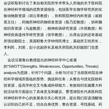
会议听取和讨论了来自相关院所学术带头人所做的关于医科院
在神经科学领域的优势资源报告，包括医学生物学研究所的实
验动物新资源（胡云章教授），协和医院神经内科资源（崔丽
英主任），药物所神经药物研发资源（陈乃宏教授），协和脑
组织库资源（马超教授），精神疾病研究资源（许琪教授）和
神经疾病遗传学研究资源（张学教授）。出席会议的还有基础
所强伯勤院士，美国耶鲁大学钟伟民博士，基础所王恒所长，
李利民，刘英，彭小忠副所长及相关所院机关职能部门负责
人。
会议沿着鲁白教授提出的神经科学中心发展
的“SWOT”(Strengths, Weaknesses, Opportunities, Threats)
analysis为思路，针对7个问题，分析与讨论了当前医科院在神
经科学领域所面临的形势、挑战和任务；从整合与优化院校科
技资源，提高学科交叉与集成科研能力，有效组织实施重大科
技活动等方面提出了具体意见和建议。曹雪涛院长代表医科院
对神经科学中心的发展表示关心和支持，提出我们应该清醒地
认识到自己的不足，结合自身优势，整合资源，寻找基础、药