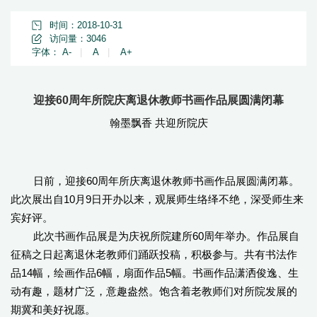
时间：2018-10-31
访问量：
3046
字体：
A-
|
A
|
A+
迎接60周年所院庆离退休教师书画作品展圆满闭幕
翰墨飘香 共迎所院庆
日前，迎接60周年所庆离退休教师书画作品展圆满闭幕。
此次展出自10月9日开办以来，观展师生络绎不绝，深受师生来
宾好评。
此次书画作品展是为庆祝所院建所60周年举办。作品展自
征稿之日起离退休老教师们踊跃投稿，积极参与。共有书法作
品14幅，绘画作品6幅，扇面作品5幅。书画作品潇洒俊逸、生
动有趣，题材广泛，意趣盎然。饱含着老教师们对所院发展的
期冀和美好祝愿。