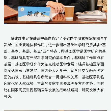
姚建红书记
在讲话中
高度肯定了基础
医学研究在院校和医学
发展
中的重要
地位
和作用，
进一步
指出
基础医学
研究所具备
“
基
础
、基本、基层、
基点
”
四个
特点，即基础医学是医学研究的基
础，
基础所具有开展
科学研究的基本条件，
基础所
工作重点在
基层，
基础医学
研究
作为
基点推动医学发展
；
强调基础医学
面
临发达
国家迅速发展、
国内外
人才竞争、多学科交叉融合
等
方
面的挑战，
基础所
具备
所院
合一贯通科教关系、
基础医学
到临
床转化的
天然优势
、丰富的专家学者资源等多方面优势
，同时
处在国家高度
重视基础医学发展
的
战略机遇期
，
所院发展大有
可为。