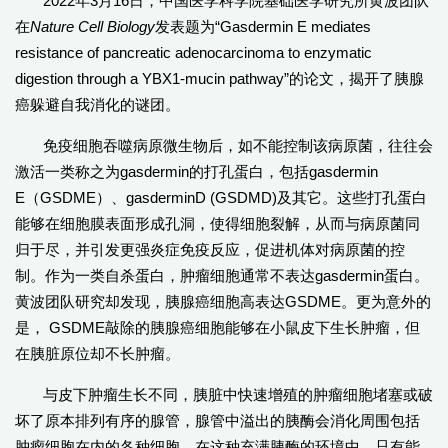
2022年3月16日，中国医学科学院基础医学研究所黄波团队
在
Nature Cell Biology
发表题为“Gasdermin E mediates
resistance of pancreatic adenocarcinoma to enzymatic
digestion through a YBX1-mucin pathway”的论文，揭开了胰腺
癌躲避自我消化的谜团。
免疫细胞吞噬病原微生物后，如不能控制该病原菌，往往会
激活一类称之为gasdermin的打孔蛋白，包括gasdermin
E（GSDME）、gasderminD (GSDMD)及其它。这些打孔蛋白
能够在细胞膜表面形成孔洞，使得细胞裂解，从而与病原菌同
归于尽，并引发更强炎症免疫反应，促进机体对病原菌的控
制。作为一类自杀蛋白，肿瘤细胞通常不表达gasdermin蛋白。
黄波团队研究却发现，胰腺癌细胞高表达GSDME。更为意外的
是， GSDME敲除的胰腺癌细胞能够在小鼠皮下生长肿瘤，但
在胰脏原位却不长肿瘤。
与皮下肿瘤生长不同，胰脏中快速增殖的肿瘤细胞堵塞或破
坏了原本排列有序的腺管，腺管中溢出的胰酶会消化周围包括
肿瘤细胞在内的各种细胞。在这种充满胰酶的环境中，只有能