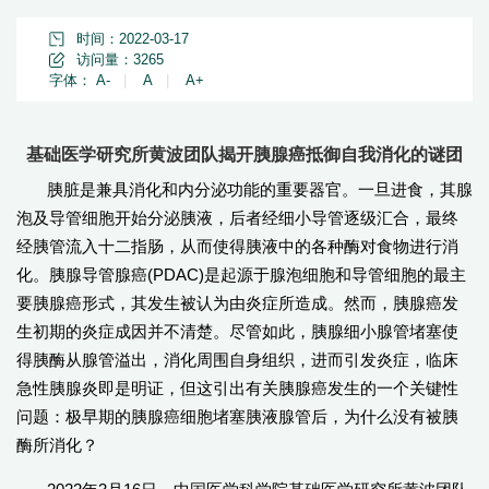
时间：2022-03-17
访问量：
3265
字体：
A-
|
A
|
A+
基础医学研究所黄波团队揭开胰腺癌抵御自我消化的谜团
胰脏是兼具消化和内分泌功能的重要器官。一旦进食，其腺
泡及导管细胞开始分泌胰液，后者经细小导管逐级汇合，最终
经胰管流入十二指肠，从而使得胰液中的各种酶对食物进行消
化。胰腺导管腺癌(PDAC)是起源于腺泡细胞和导管细胞的最主
要胰腺癌形式，其发生被认为由炎症所造成。然而，胰腺癌发
生初期的炎症成因并不清楚。尽管如此，胰腺细小腺管堵塞使
得胰酶从腺管溢出，消化周围自身组织，进而引发炎症，临床
急性胰腺炎即是明证，但这引出有关胰腺癌发生的一个关键性
问题：极早期的胰腺癌细胞堵塞胰液腺管后，为什么没有被胰
酶所消化？