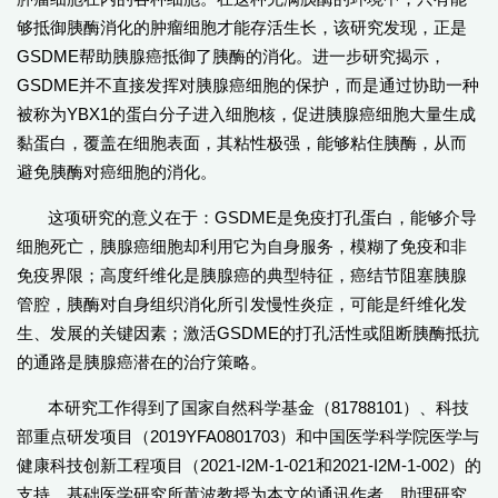
够抵御胰酶消化的肿瘤细胞才能存活生长，该研究发现，正是
GSDME帮助胰腺癌抵御了胰酶的消化。进一步研究揭示，
GSDME并不直接发挥对胰腺癌细胞的保护，而是通过协助一种
被称为YBX1的蛋白分子进入细胞核，促进胰腺癌细胞大量生成
黏蛋白，覆盖在细胞表面，其粘性极强，能够粘住胰酶，从而
避免胰酶对癌细胞的消化。
这项研究的意义在于：GSDME是免疫打孔蛋白，能够介导
细胞死亡，胰腺癌细胞却利用它为自身服务，模糊了免疫和非
免疫界限；高度纤维化是胰腺癌的典型特征，癌结节阻塞胰腺
管腔，胰酶对自身组织消化所引发慢性炎症，可能是纤维化发
生、发展的关键因素；激活GSDME的打孔活性或阻断胰酶抵抗
的通路是胰腺癌潜在的治疗策略。
本研究工作得到了国家自然科学基金（81788101）、科技
部重点研发项目（2019YFA0801703）和中国医学科学院医学与
健康科技创新工程项目（2021-I2M-1-021和2021-I2M-1-002）的
支持。基础医学研究所黄波教授为本文的通讯作者，助理研究