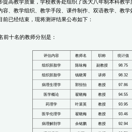
步提高教学质量，学校教务处组织了医大八年制本科教学
内容、教学组织、教学手段、课件制作、双语教学、教学
目前已经结束，现将测评结果公布如下：
前十名的教师分别是：
评估内容
教师名
职称
统计值
组织胚胎学
陈咏梅
副教授
98.75
组织胚胎学
钱晓菁
讲师
98.32
病理生理学
郭恒怡
教授
97.86
医学概论
翟晓梅
教授
94.55
药理学
叶菜英
教授
93.95
医学伦理学
翟晓梅
教授
93.46
病理解剖学
佘铭鹏
教授
92.94