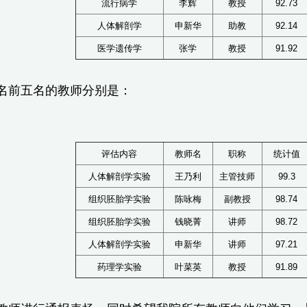
流行病学
李辉
教授
92.73
人体解剖学
申新华
助教
92.14
医学遗传学
张学
教授
91.92
前五名的教师分别是：
评估内容
教师名
职称
统计值
人体解剖学实验
王乃利
主管技师
99.3
组织胚胎学实验
陈咏梅
副教授
98.74
组织胚胎学实验
钱晓菁
讲师
98.72
人体解剖学实验
申新华
讲师
97.21
药理学实验
叶菜英
教授
91.89