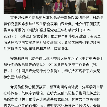
雷书记代表所院党委对离休党员干部致以亲切问候，对老党
员们克服困难参加组织生活会表示由衷钦佩。他介绍了所院党
委今年开展的《所院加强基层党建三年行动计划（2019-
2021）》《基础所院党委关于推进抓早抓小机制建设，夯实全
面从严治党的实施意见》等党建情况，希望老同志们要继续关
注支持所院的改革建设和发展、保重身体。
安道彩副书记结合自己体会带领大家学习了《中共中央关于
加强党的政治建设的意见》《中国共产党支部工作条例（试
行）》《中国共产党纪律处分条例》，组织大家观看了六大纪
律负面清单视频。
老党员们纷纷畅所欲言，相互询问各自近况，分享学习生活
心得体会，气氛亲切融洽。在听完支部书记杨子彬同志传达的
所院党委《关于推荐评选先进基层党组织、优秀共产党员和优
秀党务工作者的通知》后，按照要求积极推荐了候选人。会议