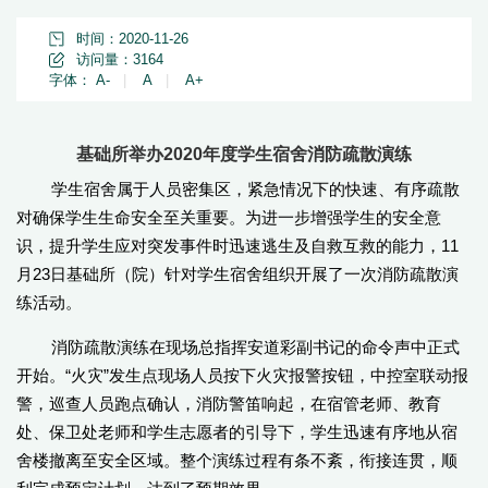
时间：2020-11-26
访问量：
3164
字体：
A-
|
A
|
A+
基础所举办2020年度学生宿舍消防疏散演练
学生宿舍属于人员密集区，紧急情况下的快速、有序疏散
对确保学生生命安全至关重要。为进一步增强学生的安全意
识，提升学生应对突发事件时迅速逃生及自救互救的能力，11
月23日基础所（院）针对学生宿舍组织开展了一次消防疏散演
练活动。
消防疏散演练在现场总指挥安道彩副书记的命令声中正式
开始。“火灾”发生点现场人员按下火灾报警按钮，中控室联动报
警，巡查人员跑点确认，消防警笛响起，在宿管老师、教育
处、保卫处老师和学生志愿者的引导下，学生迅速有序地从宿
舍楼撤离至安全区域。整个演练过程有条不紊，衔接连贯，顺