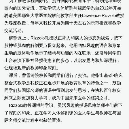
为了推进课程国际化，提升国际化教育水平，特别是增加校
园内的国际交流，基础学院人体解剖与组胚学系自2012年开始
聘请美国耶鲁大学医学院解剖教学部主任Lawrence Rizzolo教授
为客座教授，每年来我校开展为期十天左右的示范授课和教学
交流活动。
解剖课上，Rizzolo教授以正常人和病人的步态为线索，把下
肢神经肌肉的解剖要点贯穿起来。他用幽默风趣的语言和形象
生动的肢体动作展示了结构与功能的内在联系，还引导同学们
上台表演下肢神经损伤患者的步态，以启发思考和加深理解，
让现场观摩的教师印象深刻。
课后，曹雪涛院校长和同学们进行了交流。他指出基础-临床
整合式教学是我校正在逐步开展的教育改革的特色之一，鼓励
同学们从国际名师的讲课中得到启发与思考，在协和百年校庆
到来之际更加努力学习，成为中国未来医学的栋梁之才。
Rizzolo教授渊博的学识、灵活风趣的授课风格给师生们留下
了深刻的印象。正在学习人体解剖课的医大学生与教师在与国
际名师交流过程中都获益匪浅。