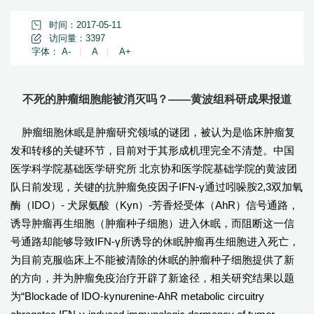
时间：2017-05-11
访问量：
3397
字体：
A-
|
A
|
A+
不死的肿瘤细胞能被消灭吗？——黄波组科研成果报道
肿瘤细胞休眠是肿瘤研究领域的谜团，被认为是临床肿瘤复
发和转移的关键环节，目前对于其形成机理完全不清楚。中国
医学科学院基础医学研究所 北京协和医学院基础学院的黄波团
队日前发现，关键的抗肿瘤免疫因子IFN-γ通过吲哚胺2,3双加氧
酶（IDO）- 犬尿氨酸（Kyn）-芳香烃受体（AhR）信号通路，
诱导肿瘤再生细胞（肿瘤种子细胞）进入休眠，而阻断这一信
号通路却能够导致IFN-γ所诱导的休眠肿瘤再生细胞进入死亡，
为目前克服临床上不能被清除的休眠的肿瘤种子细胞提供了新
的方向，并为肿瘤免疫治疗开辟了新途径，相关研究结果以题
为“Blockade of IDO-kynurenine-AhR metabolic circuitry