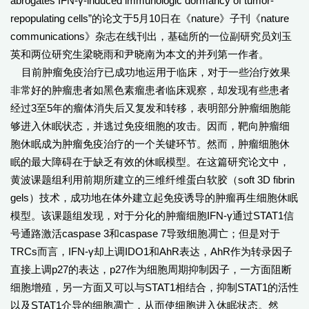
abrogates IFN-γ-induced immunologic dormancy of tumor-
repopulating cells”的论文于5月10日在《nature》子刊《nature
communications》杂志在线刊出，基础所的一位副研究员刘玉
英和两位研究生梁晓雨和尹晓南为本文的并列第一作者。
目前肿瘤免疫治疗已成功地运用于临床，对于一些治疗效果
非常好的肿瘤患者如黑色素瘤患者临床观察，却发现有些患者
经过3至5年的瘤体消失后又复发和转移，表明部分肿瘤细胞能
够进入休眠状态，并逃过免疫细胞的攻击。因而，靶向肿瘤细
胞休眠成为肿瘤免疫治疗的一个关键环节。然而，肿瘤细胞休
眠的最大障碍在于缺乏有效的休眠模型。在这篇研究论文中，
黄波课题组利用前期所建立的三维纤维蛋白软胶（soft 3D fibrin
gels）技术，成功地在体外建立起免疫诱导的肿瘤再生细胞休眠
模型。该课题组发现，对于分化的肿瘤细胞IFN-γ通过STAT1信
号通路激活caspase 3和caspase 7导致细胞凋亡；但是对于
TRCs而言，IFN-γ却上调IDO1和AhR表达，AhR作为转录因子
直接上调p27的表达，p27作为细胞周期抑制因子，一方面阻断
细胞增殖，另一方面又可以与STAT1相结合，抑制STAT1的活性
以及STAT1介导的细胞凋亡，从而使细胞进入休眠状态。然