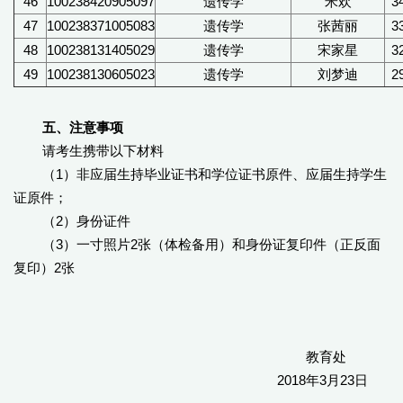
46
100238420905097
遗传学
米欢
3
47
100238371005083
遗传学
张茜丽
3
48
100238131405029
遗传学
宋家星
3
49
100238130605023
遗传学
刘梦迪
2
五、注意事项
请考生携带以下材料
（1）非应届生持毕业证书和学位证书原件、应届生持学生
证原件；
（2）身份证件
（3）一寸照片2张（体检备用）和身份证复印件（正反面
复印）2张
教育处
2018年3月23日