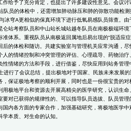
工作给予了充分肯定，也提出了许多建设性意见。会议讨
队员的体检中，还需增加肺动脉压和肺的弥散功能检测指
在与冰穹A更相似的保真环境下进行低氧易感队员筛查。
昆仑站考察队员和中山站长城站越冬队员在南极极端环境
标准体系。重视队员从南极返回属地后易出现的“脱适应症
回后的体检和随访。共建实验室与管理机关应常沟通，尽
个人的情绪控制和冲突管理的评估、心理疏导、药物治疗
负性情绪的方法和手段，进行借鉴，尽快应用到站务管理
进行了会议总结，提出极地对于国家、民族未来发展的
务，保证极地考察的顺利开展，同时也是一份很宝贵的对
利用极地平台和资源去开展高精尖的医学研究，认识生命
室要对已获得的规律性的、可以指导队员选拔、队员管理
与国内各方面的专家合作，加强基础研究，将极地医学中
科学本质、对生命的认知。