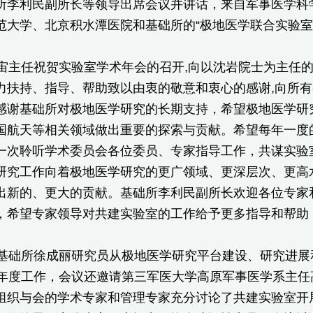
所李利民副所长等领导出席会议并讲话，来自军事医学科
范大学、北京积水潭医院和基础所的“极地医学联合实验室
主任祝贺实验室学术年会的召开,向以沈岩院士为主任的
力扶持、指导、帮助致以由衷的敬意和衷心的感谢,向所
感谢基础所对极地医学研究的长期支持，希望极地医学研
国航天等相关领域做出重要的探索与贡献。希望每年一度
一次聆听学术委员会各位委员、专家指导工作，共谋实验
研究工作向着极地医学研究的更广领域、更深层次、更高
出新的、更大的贡献。基础所李利民副所长欢迎各位专家
，希望专家领导对共建实验室的工作给予更多指导和帮助
础所徐成丽研究员从极地医学研究平台建设、研究进展和
2013年度工作，会议还邀请第三军医大学高原军事医学系主
组织与会的学术专家和管理专家充分讨论了共建实验室开