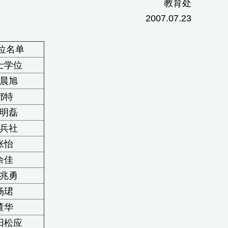
教育处
2007.07.23
学位名单
士学位
晨旭
都特
明磊
兵社
张怡
余佳
兆勇
杨珺
董华
阳松应