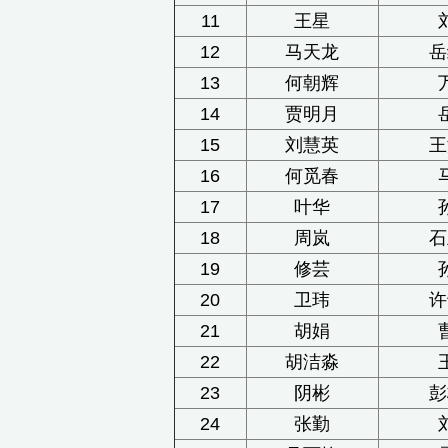
11
王星
12
马天龙
岳
13
何朝辉
14
贾明月
15
刘慧英
王
16
何觅春
17
叶华
18
周岚
石
19
修芸
20
卫玮
许
21
胡娟
22
胡洁淼
23
阴彬
彭
24
张勤