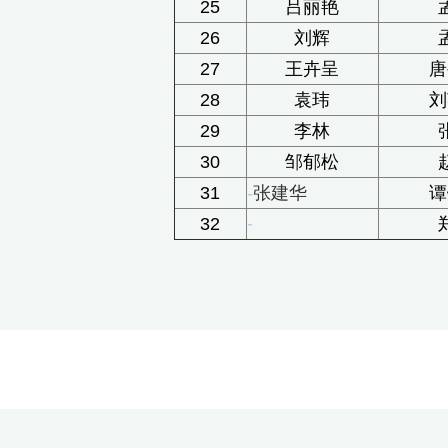
25
吕丽艳
26
刘辉
27
王卉呈
唐
28
袁玮
刘
29
李林
30
邹郁松
31
-
张建华
谭
-
32