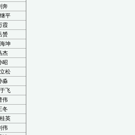
刘奔
继平
万霞
岳赟
海坤
马杰
孙昭
立松
孙淼
于飞
曹伟
王冬
桂英
刘伟