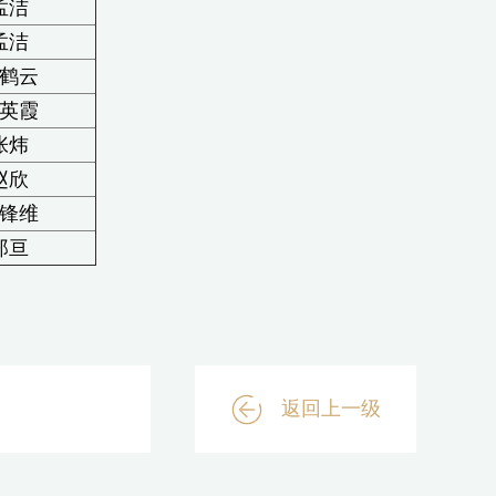
孟洁
孟洁
鹤云
英霞
张炜
赵欣
锋维
郑亘
返回上一级