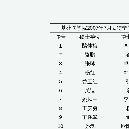
基础医学院2007年7月获得
序号
硕士学位
博
1
隋佳梅
李
2
骆鹏
3
张琳
卓
4
杨红
韩
5
曾玉红
6
吴迪
7
姚凤兰
李
8
王庆勇
9
卞晓翠
10
孙磊
欧