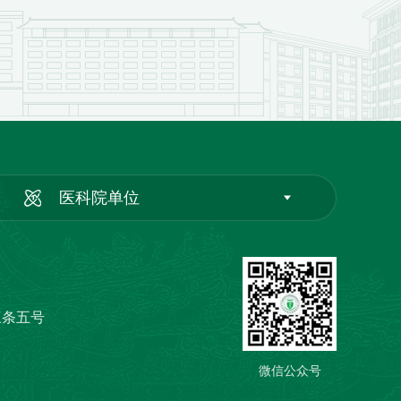
医科院单位
三条五号
微信公众号