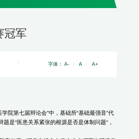
赛冠军
字体：
A-
|
A
|
A+
学院第七届辩论会”中，基础所“基础最强音”代
题是“医患关系紧张的根源是否是体制问题“，