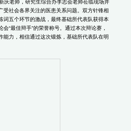
张新庆老师，研究生综合办李志会老师莅临现场并
广受社会各界关注的医患关系问题。双方针锋相
陈词五个环节的激战，最终基础所代表队获得本
会“最佳辩手”的荣誉称号。通过本次辩论赛，
作能力，相信通过这次锻炼，基础所代表队在明