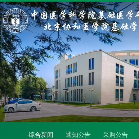
综合新闻
通知公告
采购公告