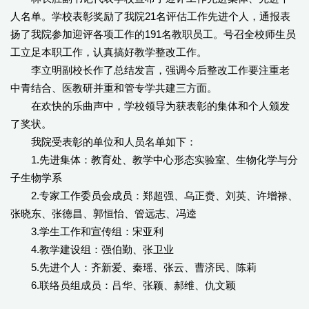
人名单。学校表彰奖励了我院21名评估工作先进个人，通报表
扬了我院参加迎评各项工作的191名教职员工。号召全校师生员
工立足本职工作，认真搞好教学整改工作。
李立明副校长作了总结发言，强调今后整改工作要注重老
中青结合、医教研并重和管专学共建三方面。
在欢快的乐曲声中，学校领导为获表彰的集体和个人颁发
了奖状。
我院受表彰的单位和人员名单如下：
1.先进集体：教育处、教学中心形态实验室、生物化学与分
子生物学系
2.专家工作委员会成员：郑超强、乌正赉、刘英、许增禄、
张晓东、张德昌、郭恒怡、管远志、冯逵
3.学生工作和宣传组：宋亚利
4.教学建设组：强伯勤、张卫业
5.先进个人：齐新爱、秦瑶、张云、曹济民、陈莉
6.联络员组成员：吕华、张颖、郝维、仇文颖