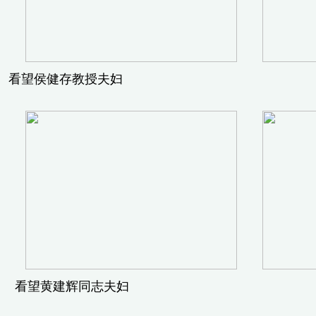
看望侯健存教授夫妇 医科院组织
看望黄建辉同志夫妇 看望