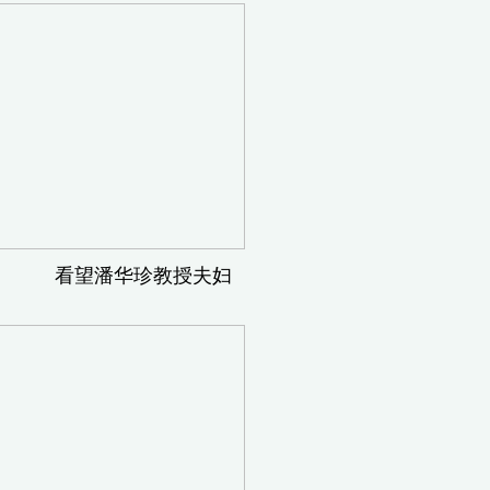
望潘华珍教授夫妇