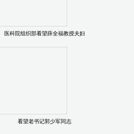
部看望薛全福教授夫妇
老书记郭少军同志