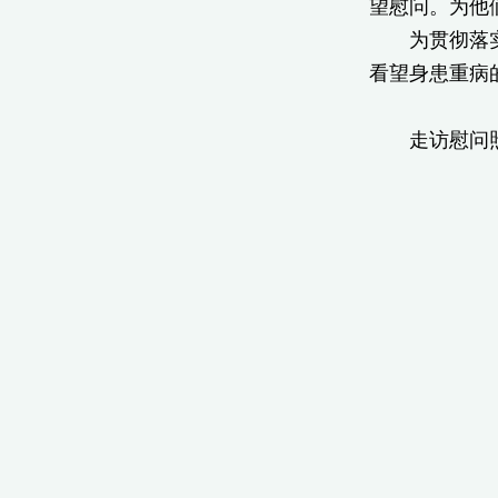
望慰问。为他
为贯彻落实中
看望身患重病
走访慰问照