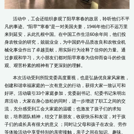
活动中，工会还组织参观了阳早寒春的故居，聆听他们不平
凡的事迹。“阳早”“寒春”是一对美国夫妻，1946年他们不远万里
来到延安，从此扎根中国。在中国工作生活60余年间，他们投
身农牧业的研究，兢兢业业，为中国奶牛品质改良和农牧业机
械化事业作出了卓越贡献，用实际行为诠释了信仰的力量。通
过参观和学习，大小朋友们都对阳早寒春为信仰而奋斗的价值
观、艰苦朴素的精神有了更深刻的理解。
本次活动受到所院党委高度重视，也是弘扬优良家风家教，
创建和谐幸福家庭的一次有意义的行动，获得大家一致认可和
好评。活动吸引33个家庭参加，党委副书记、纪委书记朱明出
席活动，大家在身心放松的同时，进一步增进了职工之间的交
流，充分感受到工会大家庭的温暖；也激发了孩子们的求知
欲，培养团队精神，结交了新朋友，收获快乐和友谊，对于孩
子们的成长具有很大的意义 ；同时让父母和孩子在农业、劳作
等体验活动中享受特别的亲密接触，亲子之间在知识、趣味、