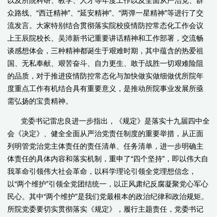
以及所院科研、教学、人才等年度工作以及全面从严治党、群
众路线、“西迁精神”、“延安精神”、“两弹一星精神”等进行了交
流发言。大家特别结合贯彻落实院校疫情防控常态化工作会议
上王辰院校长、吴沛新书记重要讲话精神和工作部署，交流畅
谈感想体会，三种精神都诞生于艰难时期，其中蕴含的热爱祖
国、无私奉献、艰苦奋斗、自力更生、敢于战胜一切艰难险阻
的品质，对于推进疫情防控常态化与加快做实做细做优所院年
度重点工作有机结合具有重要意义，是推动所院事业发展所亟
需弘扬的宝贵精神。
党委书记雷忠良进一步指出，《规定》是落实十九届四中全
会《决定》、健全全面从严治党责任制度的重要举措，从正面
列明管党治党主体责任的责任清单、任务清单，进一步明确主
体责任的具体内容和落实机制，重申了“四个坚持”，即以伟大自
我革命引领伟大社会革命，以科学理论引领全党理想信念，
以“两个维护”引领全党团结统一，以正风肃纪反腐凝聚党心军心
民心。其中“两个维护”是我们党最根本的政治纪律和政治规矩。
所院党委要切实贯彻落实《规定》，履行主题责任，党委书记