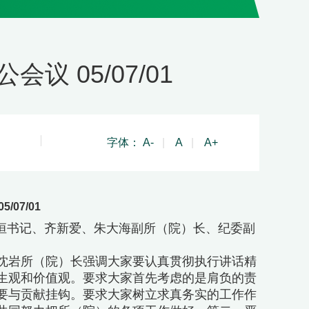
 05/07/01
字体：
A-
|
A
|
A+
07/01
王恒书记、齐新爱、朱大海副所（院）长、纪委副
。
岩所（院）长强调大家要认真贯彻执行讲话精
生观和价值观。要求大家首先考虑的是肩负的责
要与贡献挂钩。要求大家树立求真务实的工作作