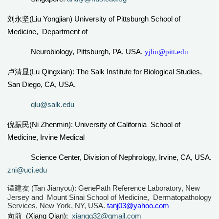
(Liu Yongjian) University of Pittsburgh School of
刘永坚
Medicine, Department of
Neurobiology, Pittsburgh, PA, USA.
yjliu@pitt.edu
(Lu Qingxian):
The Salk Institute for Biological Studies,
卢清显
San Diego, CA, USA.
qlu@salk.edu
(Ni Zhenmin): University of California School of
倪振民
Medicine, Irvine Medical
Science Center, Division of Nephrology, Irvine, CA, USA.
zni@uci.edu
(Tan Jianyou): GenePath Reference Laboratory, New
谭建友
Jersey and Mount Sinai
School
of Medicine, Dermatopathology
Services, New York, NY, USA.
tanj03@yahoo.com
(Xiang Qian):
xiangq32@gmail.com
向前