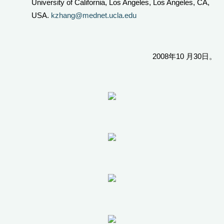
University of California, Los Angeles, Los Angeles, CA,
USA.
kzhang@mednet.ucla.edu
2008
10
30
年
月
日。