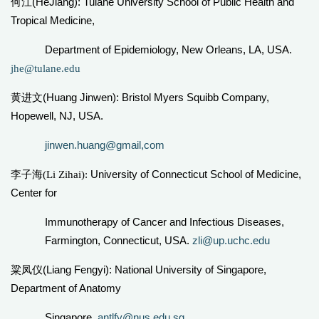
(HeJiang): Tulane University School of Public Health and
何江
Tropical Medicine,
Department of Epidemiology, New Orleans, LA, USA.
jhe@tulane.edu
(Huang Jinwen): Bristol Myers Squibb Company,
黄进文
Hopewell, NJ, USA.
jinwen.huang@gmail,com
University of Connecticut School of Medicine,
李子海(Li Zihai):
Center for
Immunotherapy of Cancer and Infectious Diseases,
Farmington, Connecticut, USA.
zli@up.uchc.edu
(Liang Fengyi): National University of Singapore,
粱凤仪
Department of Anatomy
Singapore.
antlfy@nus.edu.sg