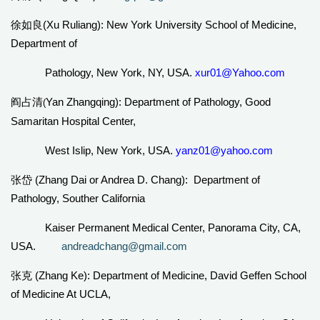
(Xu Ruliang):
New York
University School
of Medicine,
徐如良
Department of
Pathology, New York, NY, USA.
x
ur01@Yahoo.com
Yan Zhangqing): Department of Pathology, Good
阎占清
(
Samaritan Hospital Center,
West Islip, New York, USA.
yanz01@yahoo.com
(Zhang Dai or Andrea D. Chang): Department of
张岱
Pathology, Souther California
Kaiser Permanent Medical Center, Panorama City, CA,
USA.
andreadchang@gmail.com
(Zhang Ke): Department of Medicine, David Geffen School
张克
of Medicine At UCLA,