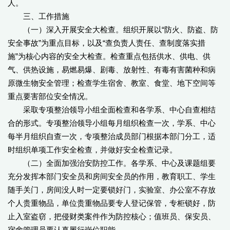
人。
三、工作措施
（一）深入开展安全大检查。组织开展以“防火、防盗、防
安全事故”为重点目标，以及“查负责人责任、查制度落实措
施”为核心内容的安全大检查。检查重点包括供水、供电、供
气、供热设施，易燃易爆、剧毒、放射性、有毒有害菌种和病
原微生物安全管理；检查学生宿舍、教室、食堂、地下空间等
重点要害部位安全情况。
采取专项整治领导小组全面检查和各学系、中心自查相结
合的形式。专项整治领导小组每月组织检查一次，学系、中心
每半月组织自查一次，专项整治成员部门根据本部门分工，适
时组织单项工作安全检查，并做好安全检查记录。
（二）全面加强治安防控工作。各学系、中心及课题组要
充分发挥本部门安全员和房间安全员的作用，教育职工、学生
随手关门，房间没人时一定要锁好门，实验室、办公室不存放
个人贵重物品，单位贵重物品要专人登记保管，专柜锁好，防
止入室盗窃，把侵财类案件作为防控核心；值班员、保安员、
宿舍管理员要认真履行岗位职能。