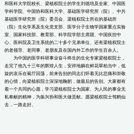
和医科大学院校长、梁植权院士的学生刘德培及全家、中国医
学科学院、中国协和医科大学、基础医学研究所（院）、中共
基础医学研究所（院）委员会、梁植权院士所在的基础所
（院）生化学系及生化党支部、医学分子生物学国家重点实验
室、国家科技部、教育部、科学院学部主席团、中国疾控中
心、医科院及卫生系统的二十多个兄弟单位、还有梁植权院士
的老领导、老同事、老朋友及在国内外工作的学生百余人。
为中国的医学科研事业奋斗终生的生化专家梁植权院士，
走完了他九十三年的辉煌人生，安祥地躺在鲜花翠柏当中，低
旋的哀乐在菊厅回荡，前来告别的同志们怀着无比悲痛和崇敬
的心情，向梁植权院士深深地鞠躬，做最后的告别。大家都有
着一个共同的心愿，学习梁植权院士为国家、为人民的事业无
私奉献的精神，为振兴协和医大做贡献。愿梁植权院士驾鹤仙
去，一路走好。