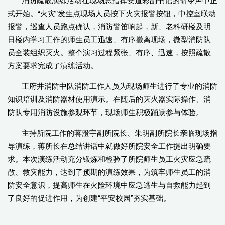
消防疏散演练活动在现场总指挥安道彩副书记的命令声中正
式开始。“火灾”发生点现场人员按下火灾报警按钮，中控室联动
报警，巡查人员跑点确认，消防警笛响起，新、老科研楼及明
日楼内学习工作的师生员工迅速、有序撤离现场，微型消防队
员全装组织灭火。整个演习过程紧张、有序、迅速，按照疏散
方案要求完成了演练活动。
王府井消防中队消防工作人员为现场师生进行了专业的消防
知识培训及消防器材使用演示。在随后的灭火器实际操作、消
防队专用消防设施参观环节，现场师生积极踊跃参与体验。
主持所院工作的蒋澄宇副所院长、朱明副所院长亲临现场指
导演练，蒋所长在总结讲话中就做好所院安全工作提出明确要
求。本次演练活动充分锻炼和检验了所院师生员工火灾应急疏
散、救灾能力，达到了预期的演练效果，为筑牢师生员工的消
防安全意识，提高师生在火险环境中应急逃生与自救能力起到
了良好的促进作用，为创建“平安校园”夯实基础。