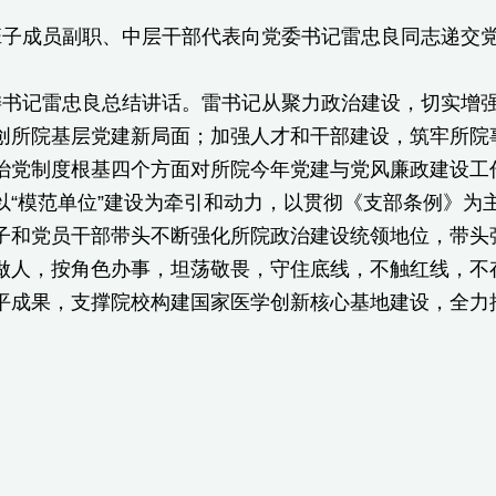
班子成员副职、中层干部代表向党委书记雷忠良同志递交
委书记雷忠良总结讲话。雷书记从聚力政治建设，切实增
创所院基层党建新局面；加强人才和干部建设，筑牢所院
治党制度根基四个方面对所院今年党建与党风廉政建设工作
“模范单位”建设为牵引和动力，以贯彻《支部条例》为主要
子和党员干部带头不断强化所院政治建设统领地位，带头
做人，按角色办事，坦荡敬畏，守住底线，不触红线，不
平成果，支撑院校构建国家医学创新核心基地建设，全力