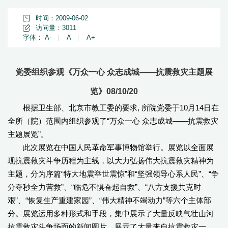
时间：2009-06-02
访问量：
3011
字体：
A-
|
A
|
A+
党委组织参观《万众一心 众志成城——抗震救灾主题展
览》08/10/20
根据卫生部、北京市教工委的要求, 所院党委于10月14日在
全所（院）范围内组织参观了“万众一心 众志成城——抗震救灾
主题展览”。
此次展览在中国人民革命军事博物馆举行。展览以全面展
现抗震救灾斗争历程为主线，以大力弘扬伟大抗震救灾精神为
主题，分为序篇“特大地震举世震惊”和“坚强领导心系人民”、“争
分夺秒全力营救”、“临危不惧奋起自救”、“八方支援共克时
艰”、“恢复生产重建家园”、“伟大精神不竭动力”等六个主体部
分。展览运用多种形式和手段，集中展示了大量反映气壮山河
抗震救灾斗争场面的新闻图片，展示了大量来自抗震救灾一