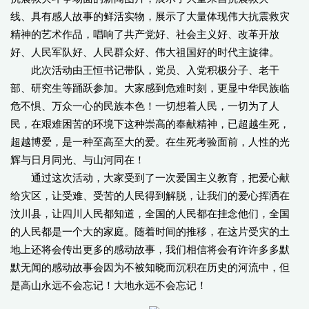
线、具有感人故事的鲜活实物，展示了大量体现伟大抗震救灾
精神的艺术作品，唱响了共产党好、社会主义好、改革开放
好、人民军队好、人民群众好、伟大祖国好的时代主旋律。
此次活动由王恒书记带队，党员、入党积极分子、老干
部、研究生等踊跃参加。大家感到危难时刻，更显中华民族临
危不惧、万众一心的民族本色！一切想着人民，一切为了人
民，在艰难困苦的环境下这种崇高的奉献精神，已超越生死，
超越博爱，是一种至高至大的爱。在生死考验面前，人性的光
辉与日月同光、与山河同在！
通过这次活动，大家受到了一次爱国主义教育，把爱心献
给灾区，让受难、受苦的人民得到解脱，让我们的爱心挥洒在
汶川县，让四川人民都知道，全国的人民都在挂念他们，全国
的人民都是一个大的家庭。随着时间的推移，在这片受灾的土
地上还将会传出更多的感动故事，我们相信将会有许许多多默
默无闻的感动故事会因为不被知晓而沉积在历史的河流中，但
是高山永远不会忘记！大地永远不会忘记！