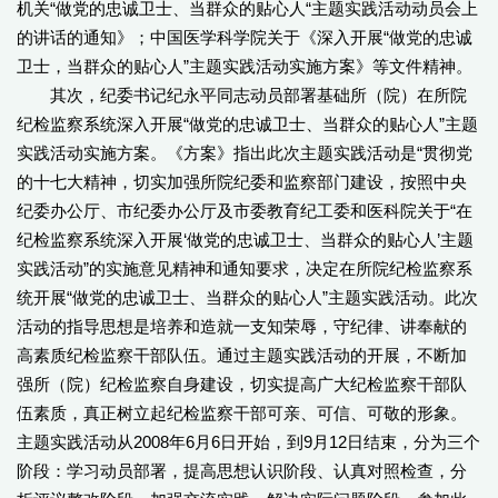
机关“做党的忠诚卫士、当群众的贴心人“主题实践活动动员会上
的讲话的通知》；中国医学科学院关于《深入开展“做党的忠诚
卫士，当群众的贴心人”主题实践活动实施方案》等文件精神。
其次，纪委书记纪永平同志动员部署基础所（院）在所院
纪检监察系统深入开展“做党的忠诚卫士、当群众的贴心人”主题
实践活动实施方案。《方案》指出此次主题实践活动是“贯彻党
的十七大精神，切实加强所院纪委和监察部门建设，按照中央
纪委办公厅、市纪委办公厅及市委教育纪工委和医科院关于“在
纪检监察系统深入开展‘做党的忠诚卫士、当群众的贴心人’主题
实践活动”的实施意见精神和通知要求，决定在所院纪检监察系
统开展“做党的忠诚卫士、当群众的贴心人”主题实践活动。此次
活动的指导思想是培养和造就一支知荣辱，守纪律、讲奉献的
高素质纪检监察干部队伍。通过主题实践活动的开展，不断加
强所（院）纪检监察自身建设，切实提高广大纪检监察干部队
伍素质，真正树立起纪检监察干部可亲、可信、可敬的形象。
主题实践活动从2008年6月6日开始，到9月12日结束，分为三个
阶段：学习动员部署，提高思想认识阶段、认真对照检查，分