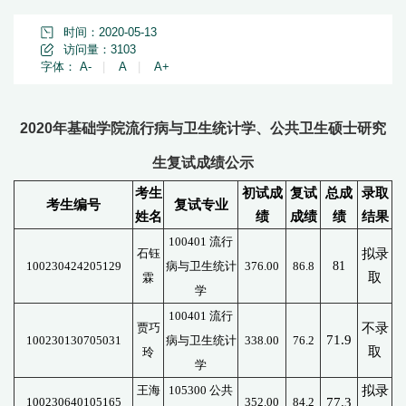
时间：2020-05-13
访问量：
3103
字体：
A-
|
A
|
A+
2020年基础学院流行病与卫生统计学、公共卫生硕士研究
生复试成绩公示
考生
初试成
复试
总成
录取
考生编号
复试专业
姓名
绩
成绩
绩
结果
100401 流行
石钰
拟录
100230424205129
病与卫生统计
376.00
86.8
81
取
霖
学
100401 流行
贾巧
不录
71.9
100230130705031
病与卫生统计
338.00
76.2
取
玲
学
王海
105300 公共
拟录
100230640105165
352.00
84.2
77.3