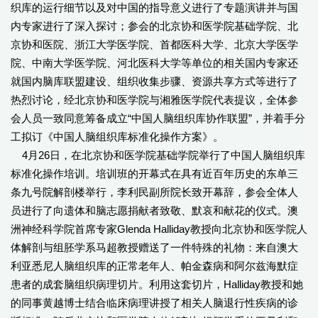
织库的运行细节以及对中国的指导意义进行了专题演讲并与国
内专家进行了深入探讨；参会的北京协和医学院基础学院、北
京协和医院、浙江大学医学院、首都医科大学、北京大学医学
院、中南大学医学院、河北医科大学等单位的相关国内专家还
就国内脑库联盟建设、组织收集步骤、资源共享方式等进行了
热烈讨论，经北京协和医学院与湘雅医学院代表提议，全体参
会人员一致同意筹备成立“中国人脑组织库协作联盟”，并着手分
工拟订《中国人脑组织库标准化操作方案》。
4月26日，在北京协和医学院基础学院举行了中国人脑组织库
标准化操作培训。培训班的开幕式在具有近百年历史的东单三
条九号院解剖楼举行，李利民副所院长致开幕辞，参会全体人
员进行了向遗体和脑志愿捐献者致敬、默哀和献花的仪式。澳
洲神经科学院首席专家Glenda Halliday教授向北京协和医学院人
体解剖与组胚学系马超教授赠送了一件特殊的礼物：来自澳大
利亚悉尼人脑组织库的正常老年人、帕金森病和阿尔兹海默症
患者的成套脑组织病理切片。利用这套切片，Halliday教授和她
的同事黄越博士结合临床病理讲授了相关人脑退行性疾病的诊