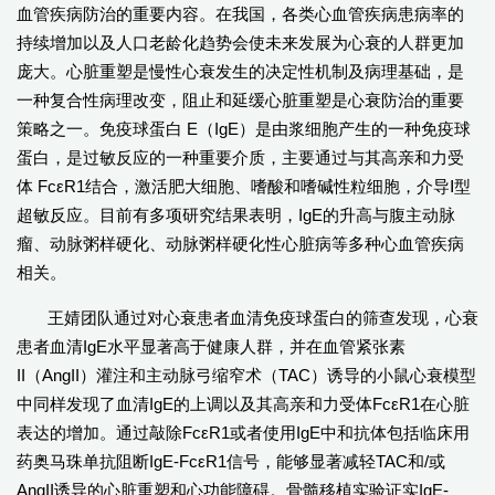
血管疾病防治的重要内容。在我国，各类心血管疾病患病率的
持续增加以及人口老龄化趋势会使未来发展为心衰的人群更加
庞大。心脏重塑是慢性心衰发生的决定性机制及病理基础，是
一种复合性病理改变，阻止和延缓心脏重塑是心衰防治的重要
策略之一。免疫球蛋白 E（IgE）是由浆细胞产生的一种免疫球
蛋白，是过敏反应的一种重要介质，主要通过与其高亲和力受
体 FcεR1结合，激活肥大细胞、嗜酸和嗜碱性粒细胞，介导Ⅰ型
超敏反应。目前有多项研究结果表明，IgE的升高与腹主动脉
瘤、动脉粥样硬化、动脉粥样硬化性心脏病等多种心血管疾病
相关。
王婧团队通过对心衰患者血清免疫球蛋白的筛查发现，心衰
患者血清IgE水平显著高于健康人群，并在血管紧张素
II（AngII）灌注和主动脉弓缩窄术（TAC）诱导的小鼠心衰模型
中同样发现了血清IgE的上调以及其高亲和力受体FcεR1在心脏
表达的增加。通过敲除FcεR1或者使用IgE中和抗体包括临床用
药奥马珠单抗阻断IgE-FcεR1信号，能够显著减轻TAC和/或
AngII诱导的心脏重塑和心功能障碍。骨髓移植实验证实IgE-