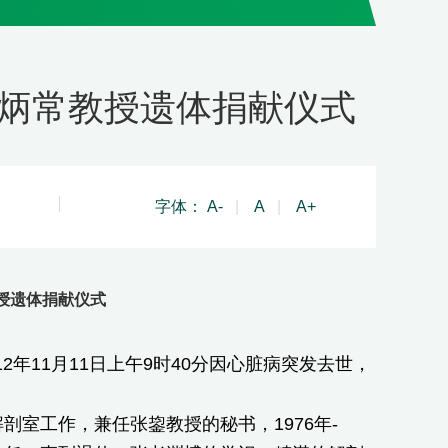
炳常教授遗体捐献仪式
字体：
A-
|
A
|
A+
授遗体捐献仪式
年11月11日上午9时40分因心脏病突发去世，
剖室工作，兼任张鋆教授的秘书，1976年-