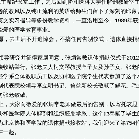
曾在毛主席纪念堂工作，之后回到协和医科大学任解剖教研
倦的教风以及纯正流利的英语给师生们留下了深刻的印象。
英文实习指导等多份教学资料，一直沿用至今。1989年
挚爱的医学教育事业。
，去世后不开追悼会，不搞任何告别仪式，遗体直接捐献
研究并征得家属同意，张炳常教遗体捐献仪式于2012年1
接收站举行。张老夫人柯文琴教授率子女及孙子女、张老
胚学系全体教职员工以及协和医学院学生代表参加了这个
别代表院校领导李立明书记、曾益新校长敬献了鲜花。毛
向张老致敬。
，大家向敬爱的张炳常老师做最后的告别，以寄托哀思
协和医学院人体解剖和组织胚胎学系，这个他奉献了毕生
为北京协和医学院的遗体捐献接收站，我们迎来了第754
在一起。