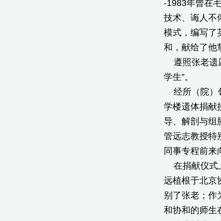
-1983年
技术、诲人不
模式，编写了
和，献给了他
遵照张老遗愿
学生”。
经所（院）领导
学楼遗体捐献
导、解剖与组
管远志教授特
同事专程前来
在捐献仪式上
远植根于北京
别了张老；作
和协和的师生