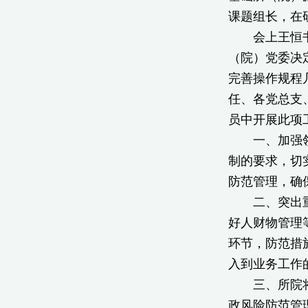
课题组长，在
会上王恒书记
（院）党委决
完善操作规程
任、各党总支
员中开展此项
一、加强领导
制的要求，切
防范管理，确
二、突出重点
好人财物管理
环节，防范措
入到业务工作
三、所院将配
政风险防范管