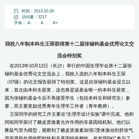
时间：2013-10-29
访问量：
3217
字体：
A-
|
A
|
A+
我校八年制本科生王琛获得第十二届张锡钧基金优秀论文交
流会特别奖
在2013年10月12日（长沙）举行的中国生理学会第十二届张
锡钧基金优秀论文交流会上，我校入选的八年制本科生王琛
（07级）的论文报告获得了特别奖。这是自张锡钧基金设立以
来，首次由本科生获奖，这也将是该基金唯一的本科生获奖，
因为张锡钧基金今后不再接受学生（包括本科生和研究生）参
赛，而主要奖励优秀青年生理学工作者（青年教师）。
王琛同学的研究工作主要在“生理学设计实验”课中完成。他和
同组同学探讨了糖皮质激素允许作用的非基因组机制。他们以
豚鼠气管为模型，观察到了糖皮质激素加强受体激动剂舒张气
管平滑肌作用的即时性和非基因组依赖性，并发现PKC参与了