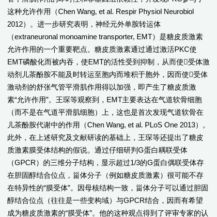
这种允许作用（Chen Wang, et al. Respir Physiol Neurobiol
2012）。进一步研究表明，神经元外单胺转运体
（extraneuronal monoamine transporter, EMT）是糖皮质激素
允许作用的一个重要靶点。糖皮质激素通过通过激活PKC使
EMT磷酸化而被内吞，使EMT的活性受到抑制，从而使受体激
动剂儿茶酚胺不能及时转运至胞内而堆积于胞外，因而使受体
激动剂的舒张气管平滑肌作用得以加强，即产生了糖皮质激
素“允许作用”。王琛等观察到，EMT主要表达在气道软骨细胞
（而不是在气道平滑肌细胞）上，这也是首次发现气道软骨在
儿茶酚胺代谢中的作用（Chen Wang, et al. PLoS One 2013）。
此外，在上述研究及文献研读的基础上，王琛等还提出了糖皮
质激素膜受体结构的假说。通过仔细研判G蛋白耦联受体
（GPCR）的三维分子结构，显示超过1/3的G蛋白偶联受体存
在胆固醇结合位点，甾体分子（例如糖皮质激素）很可能不存
在特异性的“膜受体”。因母核结构一致，甾体分子可以通过胆固
醇结合位点（往往是一些变构域）与GPCR结合，因而有希望
成为糖皮质激素的“膜受体”。他的这种观点得到了评审专家的认