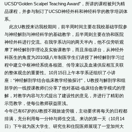
UCSD“Golden Scalpel Teaching Award”，所讲的课程被列为精
品课程，并参与制订了UCSD神经外科和神经科学的教学培训体
系。
此次U教授来访我校期间，前半周时间主要在我校基础学院参
与神经解剖与神经科学的基础教学，后半周则主要在协和医院
神经外科进行交流。在我学系访问的两天半内，他不仅旁听观
摩了神经解剖学理论及实验课教学，而且亲临讲台，从神经外
科医生的角度为2010级八年制医学生们讲授了神经解剖学习过
程中建立中枢神经系统各核团、传导束以及血液供应相互关联
的整体观念的重要性。10月15日上午本学系还组织了小讲
座：“神经解剖学结合临床教学经验探讨”，U教授与解剖学和组
胚学的一线授课教师们分享了他对基础-临床结合教学模式的理
解，对教学内容与方式提出了建设性的意见，并进行了精彩的
示范教学，使每位教师获益匪浅。
今年已有67岁的U教授不顾旅途劳顿，主动要求将每天的日程都
排满，充分利用每一分钟与师生交流。来访的第一天（10月14
日）下午就为医大学生、研究生和住院医师展现了一堂加州大