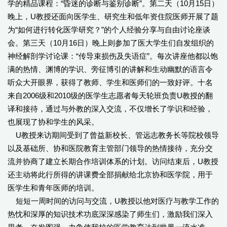
学的精品课程：“昏迷的诊断与鉴别诊断”。第二天（10月15日）
晚上，U教授还面向医学生、研究生和低年资住院医师开展了题
为“如何进行转化医学研究？”的个人经验分享与自由讨论座谈
会。第三天（10月16日）晚上则参加了医大学生们自发组织的
神经解剖学讨论课：“传导束损伤及失语症”。每次讲座他都以饱
满的热情、渊博的学识、旁征博引的讲解和生动幽默的语言令
听众大开眼界，获得了教师、学生和医师们的一致好评。十名
来自2006级和2010级的医学生志愿者每天轮班负责U教授的翻
译和接待，通过与外教的深入交流，不仅增长了学识和经验，
也展现了协和学生的风采。
U教授来访期间受到了曾益新校长、管远志教务长等院校领导
以及基础所、协和医院教育主管部门领导的热情接待，充分交
流并协商了建立长期合作培训体系的计划。访问结束后，U教授
还主动将此行所得的讲课费全部捐献给北京协和医学院，用于
医学生和青年医师的培训。
短短一周时间的访问与交流，U教授以他对医疗与教学工作的
热忱和深厚的知识技术功底深深感染了师生们，激励我们深入