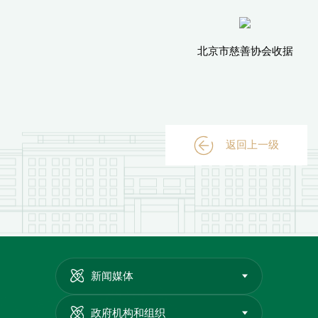
北京市慈善协会收据
返回上一级
新闻媒体
政府机构和组织