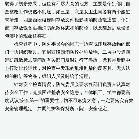
取得了初步效果，但也有不尽人意的地方，主要是个别部门自
查整改工作仍然不彻底，如三层、六层女卫生间各有两个酸缸
未清走，四层西段楼梯间存放文件柜影响消防疏散通道，个别
部门存放设备遮挡消防疏散标志和消防栓，以及随意乱放设备
包装物的现象还存在。
检查过程中，防火委员会的同志一边查找违规存放物的部
门一边组织整改。五层西段西消防栓处堆放物、二层中段遮挡
消防疏散标志等问题有关部门及时进行了整改，尤其是后勤中
心行动比较迅速，对检查中发现的乱堆乱放的废家具、无人认
领的酸缸等物品，组织人员及时给予清理。
针对安全检查情况，防火委员会要求各部门负责人认真对
待安全工作，克服困难整改安全隐患，全体职工、学生都要高
度认识“安全第一”的重要性，切不可麻痹大意，一定要落实有关
安全管理规定，共同维护和保持所（院）安全稳定。