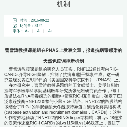
机制
时间：2016-08-22
访问量：
3124
字体：
A-
|
A
|
A+
曹雪涛教授课题组在PNAS上发表文章，报道抗病毒感染的
天然免疫调控新机制
曹雪涛教授课题组的研究人员证实，RNF122通过靶向RIG-I
CARDs介导RIG-I降解，抑制了抗病毒I型干扰素生成。这一研
究发现发表在8月9日的《美国国家科学院院刊》（PNAS）上。
在本研究中，曹雪涛教授课题组的王文蝶博士、姜明红副教
授与军事医学科学院基础医学研究所张纪岩研究员合作，利用
质谱法在RNA病毒感染的细胞中筛查RIG-I互作蛋白，确定了E3
泛素连接酶RNF122直接与小鼠RIG-I结合。RNF122的跨膜结构
域结合了RIG-I的半胱氨酸天冬酰胺特异蛋白酶活化募集结构域
(caspase activation and recruitment domains，CARDs) ；这种
互作有效地触动了RNF122的RING finger结构域，将Lys-48连接
的泛素传递至RIG-I CARDs的Lys115和Lys146残基上，促进了