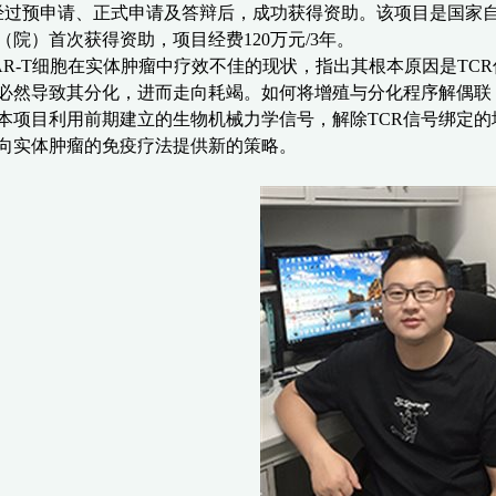
经过预申请、正式申请及答辩后，成功获得资助。该项目是国家
（院）首次获得资助，项目经费
120
万元
/3
年。
R-T
细胞在实体肿瘤中疗效不佳的现状，指出其根本原因是
TCR
必然导致其分化，进而走向耗竭。如何将增殖与分化程序解偶联
本项目利用前期建立的生物机械力学信号，解除
TCR
信号绑定的
向实体肿瘤的免疫疗法提供新的策略。