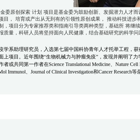
基金委原创探索
计划
项目是基金委为鼓励创新、发掘潜力人才而
项目，
培育或产出从无到有的引领性原创成果，
推动科技进步
制，项目分为专家推荐类和指南引导类两种类型，基础所
将继
报质量，科研人员将坚持面向人民健康，结合基础研究的科学问
疫学系助理研究员，入选第七届中国科协青年人才托举工程，获
面上项目。近年围绕
“
生物机械力与肿瘤免疫
”
，发现并阐明了力
作者或共同第一作者在
Science Translational Medicine
、
Nature Cell
 Mol Immunol
、
Journal of Clinical Investigation
和
Cancer Research
等