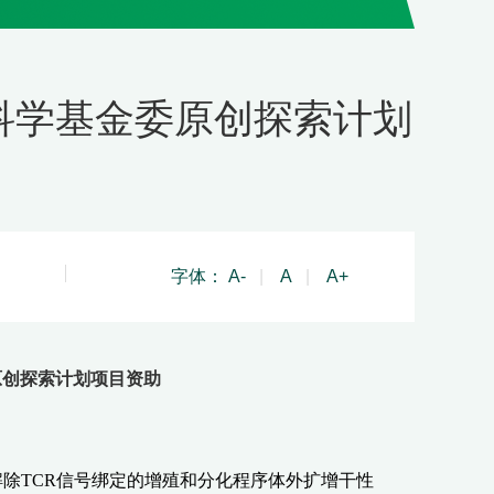
科学基金委原创探索计划
字体：
A-
|
A
|
A+
原创探索计划项目资助
解除
TCR
信号绑定的增殖和分化程序体外扩增干性