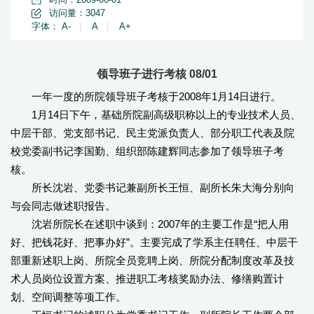
访问量：
3047
字体：
A-
|
A
|
A+
领导班子进行考核 08/01
一年一度的所院领导班子考核于2008年1月14日进行。
1月14日下午，基础所院副高级职称以上的专业技术人员、
中层干部、党支部书记、民主党派负责人、部分职工代表及院
校党委副书记李国勤、组织部陈建辉同志参加了领导班子考
核。
所长沈岩、党委书记兼副所长王恒、副所长朱大海分别向
与会同志做述职报告。
沈岩所院长在述职中谈到：2007年的主要工作是“把人用
好、把钱花好、把事办好”。主要完成了学系主任聘任、中层干
部重新述职上岗、所院全员竞聘上岗、所院分配制度改革及技
术人员岗位设置方案、推进职工考核奖励办法、修缮购置计
划、空间调整等项工作。