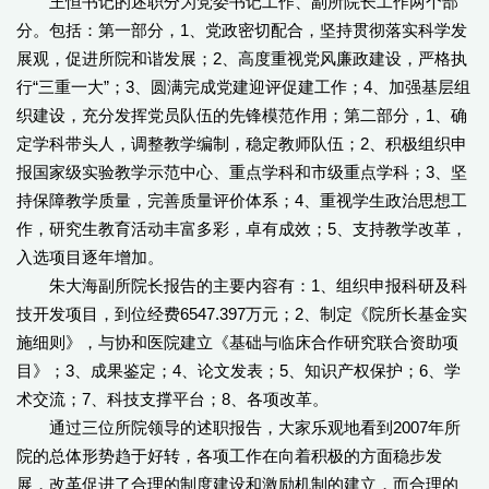
王恒书记的述职分为党委书记工作、副所院长工作两个部
分。包括：第一部分，1、党政密切配合，坚持贯彻落实科学发
展观，促进所院和谐发展；2、高度重视党风廉政建设，严格执
行“三重一大”；3、圆满完成党建迎评促建工作；4、加强基层组
织建设，充分发挥党员队伍的先锋模范作用；第二部分，1、确
定学科带头人，调整教学编制，稳定教师队伍；2、积极组织申
报国家级实验教学示范中心、重点学科和市级重点学科；3、坚
持保障教学质量，完善质量评价体系；4、重视学生政治思想工
作，研究生教育活动丰富多彩，卓有成效；5、支持教学改革，
入选项目逐年增加。
朱大海副所院长报告的主要内容有：1、组织申报科研及科
技开发项目，到位经费6547.397万元；2、制定《院所长基金实
施细则》，与协和医院建立《基础与临床合作研究联合资助项
目》；3、成果鉴定；4、论文发表；5、知识产权保护；6、学
术交流；7、科技支撑平台；8、各项改革。
通过三位所院领导的述职报告，大家乐观地看到2007年所
院的总体形势趋于好转，各项工作在向着积极的方面稳步发
展，改革促进了合理的制度建设和激励机制的建立，而合理的