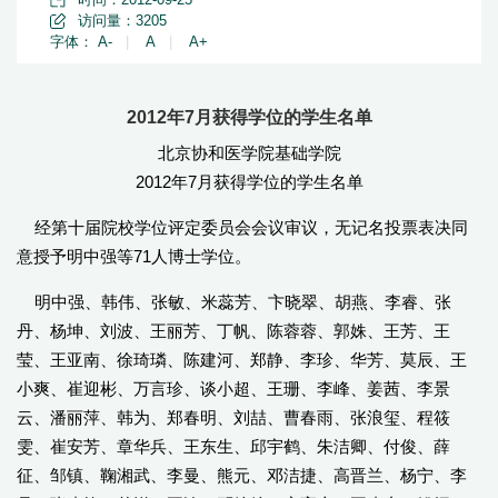
访问量：
3205
字体：
A-
|
A
|
A+
2012年7月获得学位的学生名单
北京协和医学院基础学院
2012年7月获得学位的学生名单
经第十届院校学位评定委员会会议审议，无记名投票表决同
意授予明中强等71人博士学位。
明中强、韩伟、张敏、米蕊芳、卞晓翠、胡燕、李睿、张
丹、杨坤、刘波、王丽芳、丁帆、陈蓉蓉、郭姝、王芳、王
莹、王亚南、徐琦璘、陈建河、郑静、李珍、华芳、莫辰、王
小爽、崔迎彬、万言珍、谈小超、王珊、李峰、姜茜、李景
云、潘丽萍、韩为、郑春明、刘喆、曹春雨、张浪玺、程筱
雯、崔安芳、章华兵、王东生、邱宇鹤、朱洁卿、付俊、薛
征、邹镇、鞠湘武、李曼、熊元、邓洁捷、高晋兰、杨宁、李