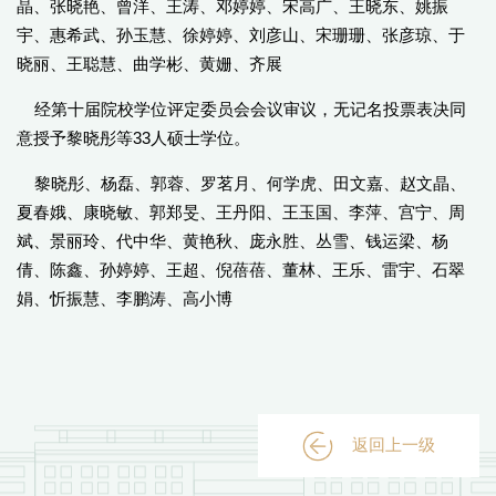
晶、张晓艳、曾洋、王涛、邓婷婷、宋高广、王晓东、姚振
宇、惠希武、孙玉慧、徐婷婷、刘彦山、宋珊珊、张彦琼、于
晓丽、王聪慧、曲学彬、黄姗、齐展
经第十届院校学位评定委员会会议审议，无记名投票表决同
意授予黎晓彤等33人硕士学位。
黎晓彤、杨磊、郭蓉、罗茗月、何学虎、田文嘉、赵文晶、
夏春娥、康晓敏、郭郑旻、王丹阳、王玉国、李萍、宫宁、周
斌、景丽玲、代中华、黄艳秋、庞永胜、丛雪、钱运梁、杨
倩、陈鑫、孙婷婷、王超、倪蓓蓓、董林、王乐、雷宇、石翠
娟、忻振慧、李鹏涛、高小博
返回上一级