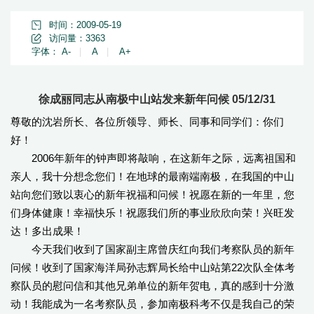
时间：2009-05-19
访问量：
3363
字体：
A-
|
A
|
A+
徐成丽同志从南极中山站发来新年问候 05/12/31
尊敬的沈岩所长、各位所领导、师长、同事和同学们：你们
好！
2006年新年的钟声即将敲响，在这新年之际，远离祖国和
亲人，我十分想念您们！在地球的最南端南极，在我国的中山
站向您们致以衷心的新年祝福和问候！祝愿在新的一年里，您
们身体健康！幸福快乐！祝愿我们所的事业欣欣向荣！兴旺发
达！多出成果！
今天我们收到了国家副主席曾庆红向我们考察队员的新年
问候！收到了国家海洋局孙志辉局长给中山站第22次队全体考
察队员的慰问信和其他兄弟单位的新年贺电，真的感到十分激
动！我能成为一名考察队员，参加南极科考不仅是我自己的荣