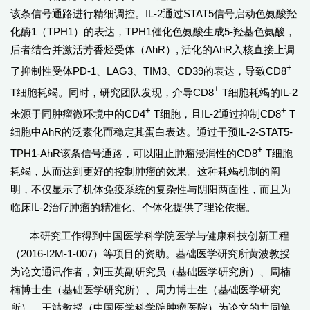
该条信号通路进行精细调控。IL-2通过STAT5信号启动色氨酸羟
化酶1（TPH1）的表达，TPH1催化色氨酸生成5-羟基色氨酸，
后者结合并激活芳香烃受体（AhR）, 活化的AhR入核直接上调
+
了抑制性受体PD-1、LAG3、TIM3、CD39的表达，导致CD8
+
T细胞耗竭。同时，研究团队发现，介导CD8
T细胞耗竭的IL-2
+
+
来源于同肿瘤微环境中的CD4
T细胞，且IL-2通过抑制CD8
T
细胞中AhR的泛素化而稳定其蛋白表达。通过干预IL-2-STAT5-
+
TPH1-AhR该条信号通路，可以阻止肿瘤浸润性的CD8
T细胞
耗竭，从而达到更好的控制肿瘤的效果。这种耗竭机制的阐
明，不仅显示了机体免疫系统的复杂性与阴阳两面性，而且为
临床IL-2治疗肿瘤的精准化、个体化提供了理论依据。
本研究工作得到中国医学科学院医学与健康科技创新工程
（2016-I2M-1-007）等项目的资助。基础医学研究所黄波教授
为论文通讯作者，刘玉英副研究员（基础医学研究所）、周楠
楠博士生（基础医学研究所）、周力博士生（基础医学研究
所）、王靖教授（中国医学科学院肿瘤医院）为论文的共同第