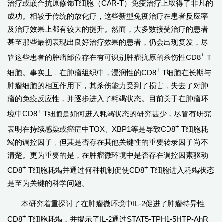
治疗或嵌合抗原修饰T细胞（CAR-T）免疫治疗上取得了非凡的
成功。相较于传统的放化疗，这些新型免疫治疗在患者反应率
及治疗效果上都有较大的提升。然而，大多数接受治疗的患者
甚至那些最初表现出良好治疗效果的患者，仍会出现复发，尽
+
管这些患者的肿瘤部位存在有可识别肿瘤抗原的杀伤性CD8
T
+
细胞。事实上，在肿瘤组织中，浸润性的CD8
T细胞在长期与
肿瘤细胞的相互作用下，其杀伤能力受到了损害，失去了对肿
瘤的免疫反应性，并逐步进入了耗竭状态。目前关于在肿瘤环
+
境中CD8
T细胞是如何进入耗竭状态的研究甚少，尽管有研究
+
表明在持续感染或癌症中TOX、XBP1等是导致CD8
T细胞耗
竭的调控因子，但其是否存在其他关键性的重要转录因子尚不
清楚。更为重要的是，在肿瘤微环境中是否存在调控因素驱动
+
+
CD8
T细胞耗竭并通过何种机制促使CD8
T细胞进入耗竭状态
是至为关键的科学问题。
本研究着重探讨了在肿瘤微环境中IL-2促进了肿瘤特异性
+
CD8
T细胞耗竭，并揭示了IL-2通过STAT5-TPH1-5HTP-AhR