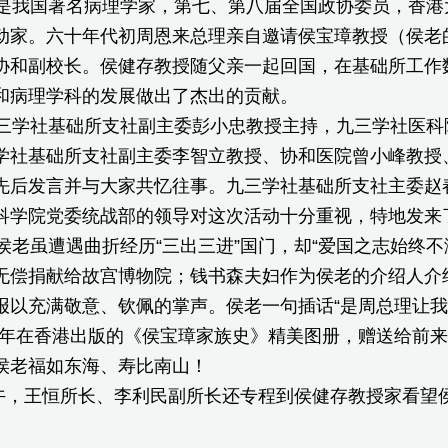
我国著名病理学家，第七、第八届全国政协委员，香港
动家。六十年代初周恩来总理亲自邀请侯宝璋教授（侯老
协和副校长。侯健存教授随父亲一起回国，在基础所工作
和病理学科的发展做出了杰出的贡献。
学社基础所支社副主委彭小忠教授主持，九三学社医科
学社基础所支社副主委李智立教授、协和医院曾小峰教授
先后发言并与大家共忆往事。九三学社基础所支社主委赵
科学院党委统战部的领导对这次活动十分重视，特地发来
老虽遭遇曲折经历“三出三进”国门，却“爱国之志始终不
无偿捐献给故宫博物院；钱书森夫妇作为侯老的介绍人介
报以充满敬意、钦佩的掌声。侯老一句插话“是周总理让我
9年在香港出版的《侯宝璋家族史》精美图册，赠送给前
侯老福如东海、寿比南山！
午，王恒所长、李利民副所长还专程到侯健存教授家看望