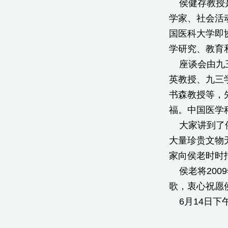
侯健存教授是
学家、社会活
国医科大学即
学研究、教育
座谈会由九三
英教授、九三
书森教授等，
福。中国医学
大家讲到了侯
大量珍贵文物
家向侯老时时
侯老将200
歌，衷心祝愿
6月14日下