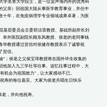
大学名誉大学院士，是一位蜚声海内外的优秀科
的父亲）回祖国大陆从事医学教育事业，并任中
数十年，在免疫病理学专业领域成果卓著，为医
院基层委员会主委郑法雷教授、基础所副所长刘
、阜外医院副院长顾东风教授、侯老的老同事钱
春华教授通过贺信对侯健存教授表示了诚挚祝
了贺信。
渝”；侯老之父侯宝璋教授将在国外毕生收集的
绍他加入九三学社等往事。追忆往事过程中，大
有机会为祖国效力”，让大家感动不已。
来祝寿的每位嘉宾。大家为侯老共唱生日快乐
侯老，并向他祝寿。