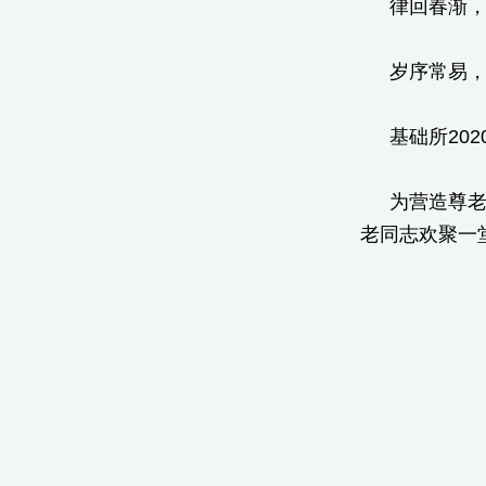
律回春渐
岁序常易
基础所20
为营造尊
老同志欢聚一