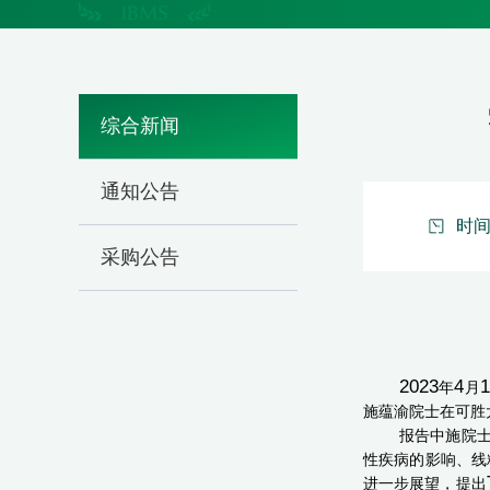
综合新闻
通知公告
时间：
采购公告
2023
4
1
年
月
施蕴渝院士在
可胜
报告中施院
性疾病的影响、线
进一步展望，提出