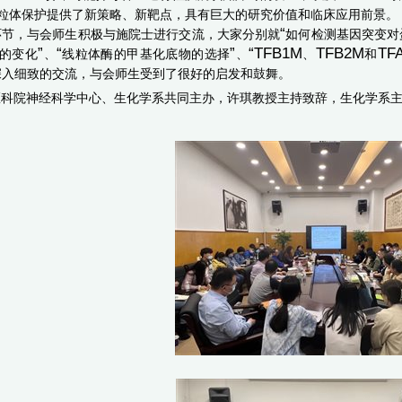
粒体保护提供了新策略、新靶点，
具有巨大的研究价值和临床应用前景
。
“
环节
，
与会师生积极与
施院士
进行交流，
大家分别就
如何检测基因突变对
”
“
”
“TFB1M
TFB2M
TF
的变化
、
线粒体酶的甲基化底物的选择
、
、
和
深入细致
的交流，与会师生
受到
了很好的启发和鼓舞。
医科院
神经科学中心、生化学系
共同主办，许琪教授
主持
致辞
，生化学系