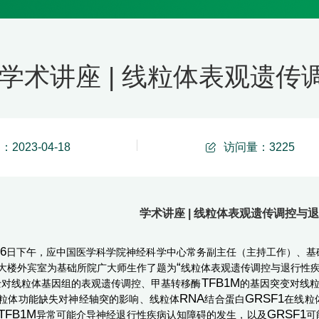
学术讲座 | 线粒体表观遗
2023-04-18
访问量：
3225
学术讲座 | 线粒体表观遗传调控与
6
日
下午，
应中国医学科学院神经科学中心常务副主任（主持工作）、基
“
大楼外宾室
为
基础所院广大师生
作了题为
线粒体表观遗传调控与退行性
TFB1M
士对线粒体基因组的表观遗传调控、甲基转移酶
的基因突变对线
RNA
GRSF1
粒体功能缺失对神经轴突的影响、线粒体
结合蛋白
在线粒
TFB1M
GRSF1
异常可能介导神经退行性疾病认知障碍的发生，以及
可