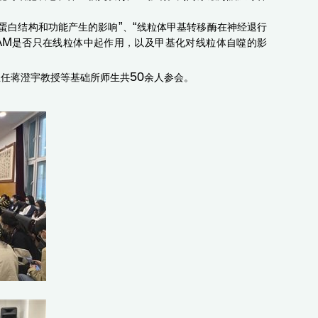
”
“
蛋白结构和功能产生的影响
、
线粒体甲基转移酶在神经退行
AM
是否只在线粒体中起作用，以及甲基化对线粒体自噬的影
50
主任蒋澄宇
教授
等
基础所师生共
余人参会
。