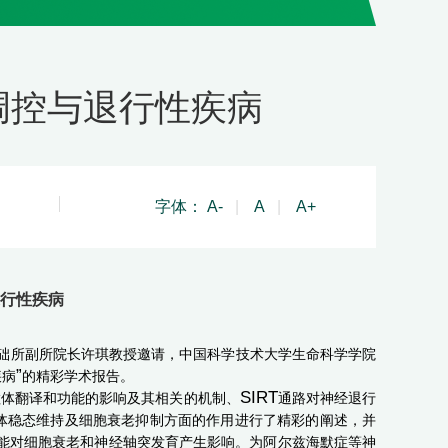
传调控与退行性疾病
字体：
A-
|
A
|
A+
退行性疾病
础所副
所院长
许琪教授邀请，中国科学技术大学生命科学学院
”
疾病
的精彩学术报告。
SIRT
粒体翻译和功能的影响及其相关的机制、
通路对神经退行
体稳态维持及细胞衰老抑制方面的作用进行了精彩的阐述，并
能对细胞衰老和神经轴突发育产生影响。为阿尔兹海默症等神