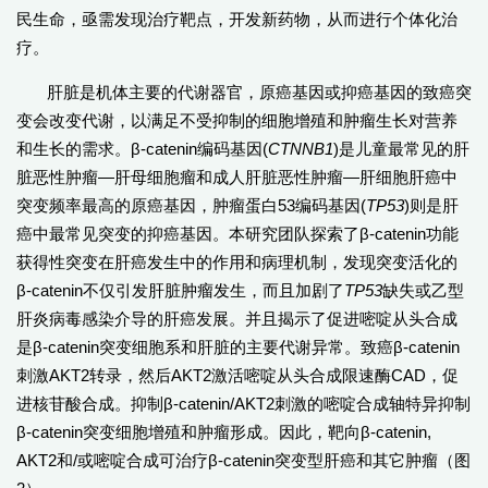
民生命，亟需发现治疗靶点，开发新药物，从而进行个体化治
疗。
肝脏是机体主要的代谢器官，原癌基因或抑癌基因的致癌突
变会改变代谢，以满足不受抑制的细胞增殖和肿瘤生长对营养
和生长的需求。β-catenin编码基因(
CTNNB1
)是儿童最常见的肝
脏恶性肿瘤—肝母细胞瘤和成人肝脏恶性肿瘤—肝细胞肝癌中
突变频率最高的原癌基因，肿瘤蛋白53编码基因(
TP53
)则是肝
癌中最常见突变的抑癌基因。本研究团队探索了β-catenin功能
获得性突变在肝癌发生中的作用和病理机制，发现突变活化的
β-catenin不仅引发肝脏肿瘤发生，而且加剧了
TP53
缺失或乙型
肝炎病毒感染介导的肝癌发展。并且揭示了促进嘧啶从头合成
是β-catenin突变细胞系和肝脏的主要代谢异常。致癌β-catenin
刺激AKT2转录，然后AKT2激活嘧啶从头合成限速酶CAD，促
进核苷酸合成。抑制β-catenin/AKT2刺激的嘧啶合成轴特异抑制
β-catenin突变细胞增殖和肿瘤形成。因此，靶向β-catenin,
AKT2和/或嘧啶合成可治疗β-catenin突变型肝癌和其它肿瘤（图