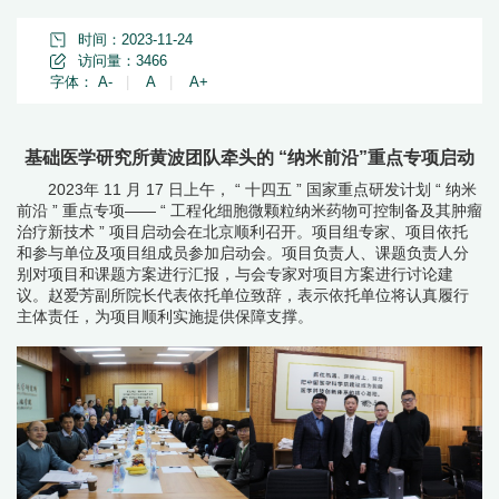
时间：2023-11-24
访问量：
3466
字体：
A-
|
A
|
A+
基础医学研究所黄波团队牵头的 “纳米前沿”重点专项启动
2023年
11
月
17
日上午，
“
十四五
”
国家重点研发计划
“
纳米
前沿
”
重点专项——
“
工程化细胞微颗粒纳米药物可控制备及其肿瘤
治疗新技术
”
项目启动会在北京顺利召开。项目组专家、项目依托
和参与单位及项目组成员参加启动会。项目负责人、课题负责人分
别对项目和课题方案进行汇报，与会专家对项目方案进行讨论建
议。赵爱芳副所院长代表依托单位致辞，表示依托单位将认真履行
主体责任，为项目顺利实施提供保障支撑。