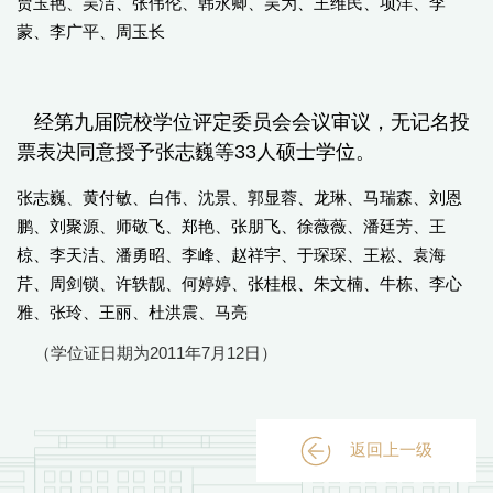
贾玉艳、吴洁、张伟伦、韩永卿、吴为、王维民、项洋、李
蒙、李广平、周玉长
经第九届院校学位评定委员会会议审议，无记名投
票表决同意授予张志巍等33人硕士学位。
张志巍、黄付敏、白伟、沈景、郭显蓉、龙琳、马瑞森、刘恩
鹏、刘聚源、师敬飞、郑艳、张朋飞、徐薇薇、潘廷芳、王
椋、李天洁、潘勇昭、李峰、赵祥宇、于琛琛、王崧、袁海
芹、周剑锁、许轶靓、何婷婷、张桂根、朱文楠、牛栋、李心
雅、张玲、王丽、杜洪震、马亮
（学位证日期为2011年7月12日）
返回上一级