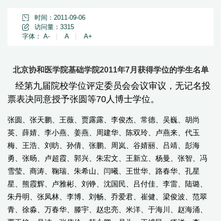
时间：2011-09-06
访问量：
3315
字体：
A-
|
A
|
A+
北京协和医学院基础学院2011年7月获得学位的学生名单
经第九届院校学位评定委员会会议审议，无记名投
票表决同意授予张圆等70人博士学位。
张圆、张天鹏、王薇、贾露露、李俊杰、常德、吴巍、胡尚
英、薛婧、李小燕、姜燕、周建华、陈双玲、卢燕来、代玉
梅、王浩、刘昉、孙倩、张鹏、周岚、谷婧丽、吕靖、彭海
勇、张旸、卢超霞、郭兴、朱宏文、王新立、杨曼、张智、冯
雪莹、商涛、鞠瑞、朱希山、闫曦、王世华、路春华、孔星
星、熊霞辉、卢雅彬、刘铮、沈国民、吕付佳、李雷、陆璐、
朱丹明、张凤林、李博、刘畅、乔爱君、崔健、梁俊波、范翠
青、徐淼、万春华、滕宇、赵忠亮、米洋、于海川、赵海涌、