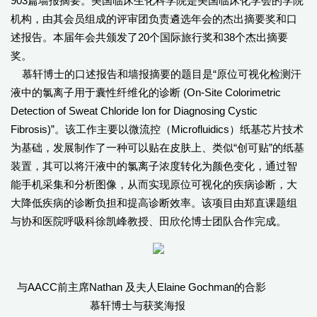
903篇墙报摘要。美国临床生化科学院是美国临床化学会的学院
机构，由其会员组成的评审团负责遴选年会的杰出摘要奖和口
述报告。本届年会共颁发了20个国际旅行奖和38个杰出摘要
奖。
慕轩博士的口述报告和墙报摘要的题目是“原位可视化检测汗
液中的氯离子用于囊性纤维化的诊断 (On-Site Colorimetric
Detection of Sweat Chloride Ion for Diagnosing Cystic
Fibrosis)”。该工作主要以微流控（Microfluidics）纸基芯片技术
为基础，发展制作了一种可以贴在皮肤上、类似“创可贴”的纸基
装置，其可以将汗液中的氯离子浓度转化为颜色变化，通过智
能手机采集和分析图像，从而实现原位可视化的疾病诊断，大
大降低疾病的诊断负担和提高诊断效率。该项目由郑直课题组
与协和医院呼吸科徐凯峰教授、田欣伦博士团队合作完成。
与AACC前主席Nathan 及夫人Elaine Gochman的合影
慕轩博士与获奖海报