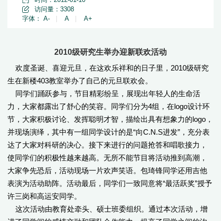
访问量：
3308
字体：
A-
|
A
|
A+
2010级研究生举办迎新联欢活动
欢度圣诞、喜迎元旦，在这欢乐祥和的日子里，2010级研究
生在新楼403教室举办了自己的元旦联欢会。
同学们踊跃参与，节目精彩纷呈，展现出年轻人的生命活
力，大家都露出了舒心的笑容。同学们分为4组，在logo设计环
节，大家积极讨论、发挥聪明才智，描绘出具有想象力的logo，
并现场演绎，其中有一组同学设计的是“向C.N.S进发”，充分表
达了大家对科研的决心。接下来进行的问题抢答和唱歌接力，
使同学们的积极性越来越高。无所不能节目将活动推到高潮，
大家争先恐后，活动现场一片欢声笑语。包琦锋同学还用吉他
表演为活动助阵。活动最后，同学们一致同意将“最活跃奖”授予
许三岗和高运安同学。
这次活动由教育处牵头、硕士班委组织。通过本次活动，增