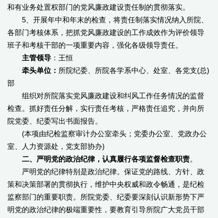
和有业务处置权部门的党风廉政建设责任制的贯彻落实。
5、开展年中和年末的检查，将责任制落实情况纳入所院、
各部门考核体系，把抓党风廉政建设的工作成效作为评价领导
班子和考核干部的一项重要内容，强化各级领导责任。
主管领导
：王恒
牵头单位：
所院纪委、所院各学系中心、处室、各党支(总)
部
组织对所院落实党风廉政建设和纠风工作任务情况的监督
检查。抓好责任分解，实行责任考核，严格责任追究，并向所
院党委、纪委写出书面报告。
(本项由纪检监察审计办公室牵头；党委办公室、党政办公
室、人力资源处，党支部协办)
二、严明党的政治纪律，认真履行各项监督检查职责
。
严明党的纪律特别是政治纪律。保证党的路线、方针、政
策和决策部署的贯彻执行，维护中央权威和政令畅通，是纪检
监察部门的重要职责。所院党委、纪委要深刻认识新形势下严
明党的政治纪律的极端重要性，要教育引导所院广大党员干部