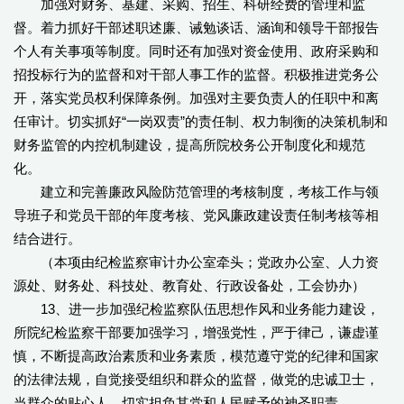
加强对财务、基建、采购、招生、科研经费的管理和监
督。着力抓好干部述职述廉、诫勉谈话、涵询和领导干部报告
个人有关事项等制度。同时还有加强对资金使用、政府采购和
招投标行为的监督和对干部人事工作的监督。积极推进党务公
开，落实党员权利保障条例。加强对主要负责人的任职中和离
任审计。切实抓好“一岗双责”的责任制、权力制衡的决策机制和
财务监管的内控机制建设，提高所院校务公开制度化和规范
化。
建立和完善廉政风险防范管理的考核制度，考核工作与领
导班子和党员干部的年度考核、党风廉政建设责任制考核等相
结合进行。
（本项由纪检监察审计办公室牵头；党政办公室、人力资
源处、财务处、科技处、教育处、行政设备处，工会协办）
13、进一步加强纪检监察队伍思想作风和业务能力建设，
所院纪检监察干部要加强学习，增强党性，严于律己，谦虚谨
慎，不断提高政治素质和业务素质，模范遵守党的纪律和国家
的法律法规，自觉接受组织和群众的监督，做党的忠诚卫士，
当群众的贴心人。切实担负其党和人民赋予的神圣职责。