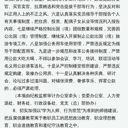
官、买官卖官、拉票贿选和突击提拔干部等行为，坚决反对和
纠正用人上的不正之风。六是认真落实党员领导干部报告个人
有关事项制度，把住房、投资、配偶子女从业等情况列入报告
内容。七是继续严格控制出国（境）团组数量和规模，完善因
公出国（境）管理制度。继续深入开展制止公款出国（境）旅
游专项工作。八是加强公务用车使用管理，严禁违反规定为领
导干部配置用车。九是进一步规范和改革公务接待制度，严禁
用公款大吃大喝，不得以参加会议、学习、培训、联谊活动等
名义用公款请客送礼。十是从严控制楼堂馆所建设、严禁违反
规定购建、装修办公用房。十一是认真解决各种庆典、研讨
会、论坛过多过滥问题。对铺张浪费、奢侈享乐、挥霍公款
的，必须严肃处理。
（本项由纪检监察审计办公室牵头；党委办公室、人力资
源处、财务处、行政设备处、党支（总）部协办）
8、切实加强以“学为人师、行为世范”为准则的师德建设。
把反腐倡廉教育寓于教职员工的思想政治教育、职业理想教
育、职业道德教育和遵纪守法教育之中。