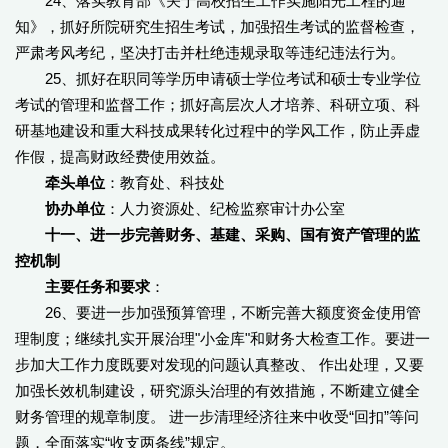
24、落实教育部《关于高校招生工作实施阳光工程的通
知》，抓好所院研究生招生考试，加强招生考试的监督检查，
严肃考风考纪，坚决打击并杜绝违规录取等违纪违法行为。
25、抓好在职同等学历申请硕士学位考试和硕士专业学位
考试的管理和监督工作；抓好高层次人才培养、科研立项、科
研基地建设和重大科技成果转化过程中的学风工作，防止弄虚
作假，提高财政经费使用效益。
牵头单位
：教育处、科技处
协办单位
：人力资源处、纪检监察审计办公室
十一、进一步完善财务、基建、采购、国有资产管理的监
控机制
主要任务和要求
：
26、要进一步加强预算管理，不断完善大额度资金使用管
理制度；继续扎实开展治理"小金库"和财务大检查工作。要进一
步加大工作力度既要对发现的问题认真整改、 作出处理，又要
加强长效机制建设，研究源头治理的有效措施，不断建立健全
财务管理的规章制度。 进一步清理经济往来中收受“回扣”等问
题，全面落实“收支两条线”规定。