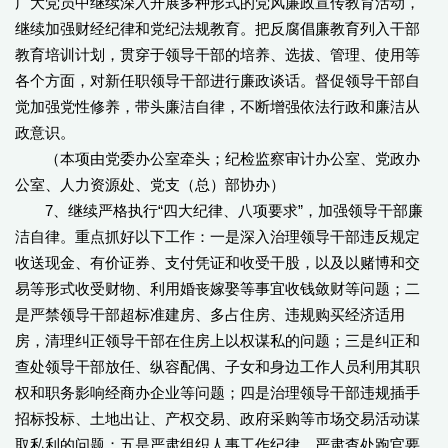
广大党员中继续深入开展多种形式的党风廉政宣传教育活动，
继续加强财经纪律和党纪法规教育。把反腐倡廉教育列入干部
教育培训计划，贯穿于领导干部的培养、选拔、管理、使用等
各个方面，对新任职领导干部进行廉政谈话。督促领导干部自
觉加强党性修养，带头廉洁自律，不断增强依法行政和廉洁从
政意识。
（本项由党委办公室牵头；纪检监察审计办公室、党政办
公室、人力资源处、党支（总）部协办）
7、继续严格执行“四大纪律、八项要求”，加强领导干部廉
洁自律。重点抓好以下工作：一是深入治理领导干部违反规定
收送现金、有价证券、支付凭证和收受干股，以及以赌博和交
易等形式收受财物、利用婚丧嫁娶等事宜收钱敛财等问题；二
是严禁领导干部超标准建房、多占住房、违规购买经济适用
房，清理纠正领导干部在住房上以权谋私的问题；三是纠正和
查处领导干部放任、纵容配偶、子女和身边工作人员利用其职
权和职务影响经商办企业等问题；四是治理领导干部违规插手
招标投标、土地出让、产权交易、政府采购等市场交易活动谋
取私利的问题；五是严肃组织人事工作纪律，严肃查处跑官要