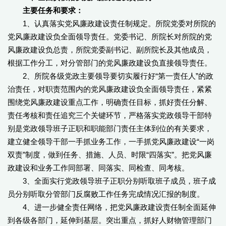
主要任务和要求：
1、认真落实党风廉政建设责任制规定。所院党委对所院的
党风廉政建设负全面领导责任。党委书记、所院长对所院的党
风廉政建设负总责，所院党委副书记、副所院长及其他成员，
根据工作分工，对分管部门的党风廉政建设负直接领导责任。
2、所院各级党政主要领导要切实履行好“第一责任人”的政
治责任，对职责范围内的党风廉政建设负全面领导责任，紧紧
围绕党风廉政建设重点工作，明确责任目标，抓好责任分解、
责任考核和责任追究三个关键环节，严格落实党政领导干部特
别是党政领导班子正职和职能部门责任主体到位的有关要求，
建立健全领导干部一手抓业务工作，一手抓党风廉政建设“一岗
双责”制度，做到任务、措施、人员、时限“四落实”。把党风廉
政建设和业务工作同部署、同落实、同检查、同考核。
3、全面实行党政领导班子正职分别听取班子成员，班子成
员分别听取分管部门反腐败工作任务完成情况汇报的制度。
4、进一步健全责任网络，把党风廉政建设责任制全面延伸
到各级各部门，延伸到基层。突出重点，抓好人财物管理部门