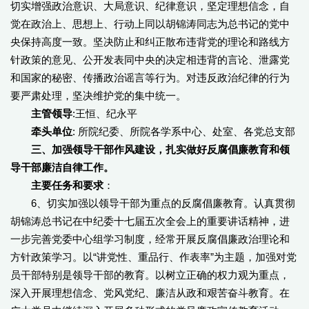
切实增强政治意识、大局意识、纪律意识，坚定理想信念，自
觉在政治上、思想上、行动上同以胡锦涛同志为总书记的党中
央保持高度一致。坚决防止和纠正散布违背党的理论和路线方
针政策的意见、公开发表同中央的决定相违背的言论、泄露党
和国家的秘密、传播政治谣言等行为。对违反政治纪律的行为
要严肃处理，坚决维护党的集中统一。
主管领导
:王恒、纪永平
牵头单位
: 所院纪委、所院各学系中心、处室、各党总支部
三、加强领导干部作风建设，扎实做好反腐倡廉教育和领
导干部廉洁自律工作。
主要任务和要求
：
6、切实加强以领导干部为重点的反腐倡廉教育。认真贯彻
胡锦涛总书记在中纪委十七届五次全会上的重要讲话精神，进
一步完善党委中心组学习制度，经常开展反腐倡廉政治理论和
方针政策学习。以“讲党性、重品行、作表率”为主题，加强对党
员干部特别是领导干部的教育。以树立正确的权力观为重点，
深入开展理想信念、党风党纪、廉洁从政和艰苦奋斗教育。在