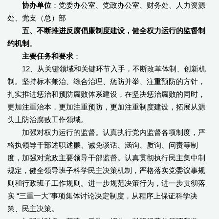
协办单位
：党委办公室、党政办公室、财务处、人力资源
处、党支（总）部
五、不断推进反腐倡廉制度建设，健全权力运行的监督制
约机制
。
主要任务和要求
：
12、从关键领域和关键环节入手，不断改革体制、创新机
制。坚持标本兼治、综合治理、惩防并举、注重预防的方针，
扎实推进惩治和预防腐败体系建设，在坚决惩治腐败的同时，
更加注重治本，更加注重预防，更加注重制度建设，拓展从源
头上防治腐败工作领域。
加强对权力运行的监督。认真执行党内监督各项制度，严
格执领导干部述职述廉、诫免谈话、涵询、质询、问责等制
度，加强对党政主要领导干部监督。认真贯彻执行民主集中制
规定，健全领导班子科学民主决策机制，严格落实党委议事规
则和行政班子工作规则。进一步规范决策行为，进一步贯彻落
实 “三重一大”事项集体讨论决定制度，从程序上保证科学决
策、民主决策。