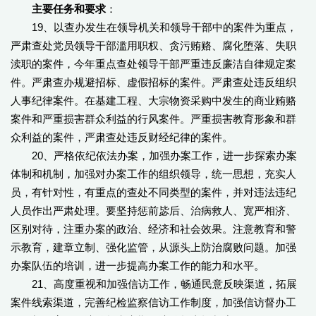
主要任务和要求
：
19、以查办发生在领导机关和领导干部中的案件为重点，
严肃查处党员领导干部滥用职权、贪污贿赂、腐化堕落、失职
渎职的案件，今年重点查处领导干部严重违反廉洁自律规定案
件。严肃查办规避招标、虚假招标的案件。严肃查处违反组织
人事纪律案件。在基建工程、大宗物资采购中发生的商业贿赂
案件和严重损害群众利益的行风案件。严重损害教育形象和群
众利益的案件，严肃查处违反财经纪律的案件。
20、严格依纪依法办案，加强办案工作，进一步探索办案
体制和机制，加强对办案工作的组织领导，统一思想，充实人
员，有针对性，有重点的查处不同类型的案件，并对违法违纪
人员作出严肃处理。要坚持惩前毖后、治病救人、宽严相济、
区别对待，注重办案的政治、经济和社会效果。注意教育和警
示教育，建章立制、强化监管，从源头上防治腐败问题。加强
办案队伍的培训，进一步提高办案工作的能力和水平。
21、高度重视和加强信访工作，畅通民意反映渠道，拓展
案件线索渠道，完善纪检监察信访工作制度，加强信访督办工